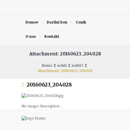
Domov
Darilni bon
Cenik
O nas
Kontakt
Attachment: 20160623_204028
Home
nohti
nohti3
Attachment: 20160623_204028
20160623_204028
No image description ...