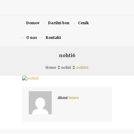
Domov
Darilni bon
Cenik
O nas
Kontakt
nohti6
Home
nohti
nohti6
About
lmurn