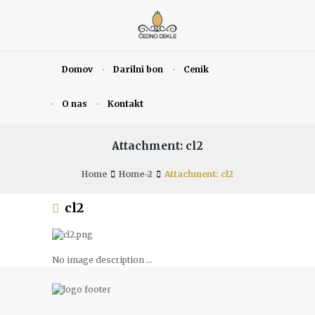
Domov
Darilni bon
Cenik
O nas
Kontakt
Attachment: cl2
Home
Home-2
Attachment: cl2
cl2
No image description ...