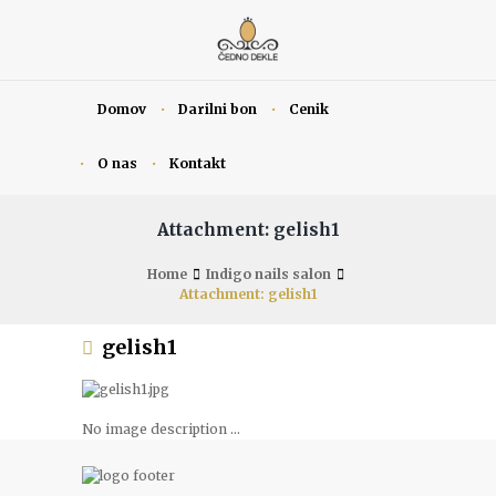
Domov
Darilni bon
Cenik
O nas
Kontakt
Attachment: gelish1
Home
Indigo nails salon
Attachment: gelish1
gelish1
No image description ...