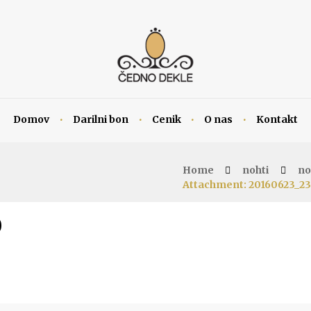
Domov
Darilni bon
Cenik
O nas
Kontakt
Home
nohti
no
Attachment: 20160623_23
0