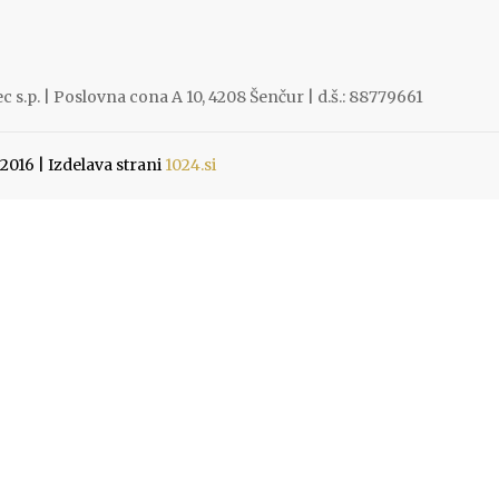
 s.p. | Poslovna cona A 10, 4208 Šenčur | d.š.: 88779661
016 | Izdelava strani
1024.si