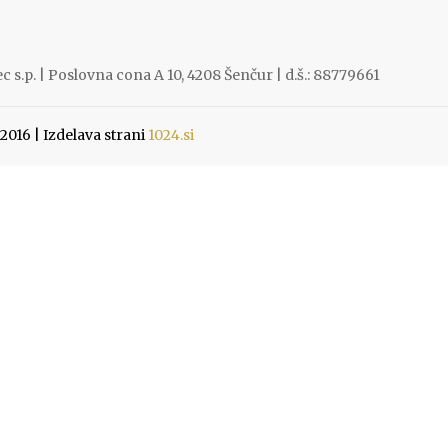
 s.p. | Poslovna cona A 10, 4208 Šenčur | d.š.: 88779661
016 | Izdelava strani
1024.si