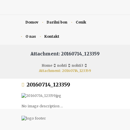
Domov
Darilni bon
Cenik
O nas
Kontakt
Attachment: 20160714_123359
Home
nohti
nohti3
Attachment: 20160714_123359
20160714_123359
No image description ...